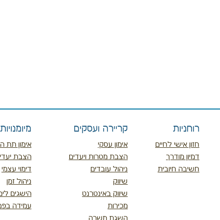
רוחניות
קריירה ועסקים
מיומנויו
חזון אישי לחיים
אימון עסקי
אימון תת ה
דמיון מודרך
הצבת מטרות ויעדים
הצבת יעדי
חשיבה חיובית
ניהול עובדים
דימוי עצמי
שיווק
ניהול זמן
שיווק באינטרנט
הישגים לימו
מכירות
עמידה בפנ
השגת משרה