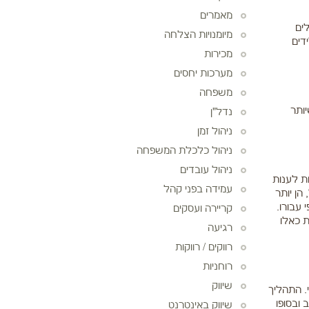
מאמרים
ים
מיומנויות הצלחה
דים
מכירות
מערכות יחסים
משפחה
יותר
נדל"ן
ניהול זמן
ניהול כלכלת המשפחה
ניהול עובדים
ת לענות
עמידה בפני קהל
הן יותר
עבורו.
קריירה ועסקים
ת כאלו
רגיעה
רווקים / רווקות
רוחניות
שיווק
. התהליך
 ובסופו
שיווק באינטרנט