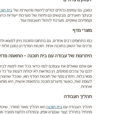
לעסקים גדולים
כמובן, גם עסקים גדולים יכולים ליהנות מהשירות של
בית תוכ
ובעיקר תאגידים, מבקשים גם פיתוח של מערכות ייעודיות כד
וקמפיינים שיווקיים, מערכת לניהול חשבונות ועוד.
מוצרי מדף
כמו בתחומים רבים אחרים, גם בתחום התוכנה ניתן למצוא ולר
צרכים של השוק בתוכנה אחת. תוכנות המדף הן כמובן זולות 
היתרונות של עבודה עם בית תוכנה – התאמה מדו
אם אתם שואלים את עצמכם למה כדאי בכל זאת לפנות לבית ת
לכם על צרכים מסוימים, הן בוודאות לא יכולות לענות על כל 
מסורבלות. חיסרון נוסף של תוכנות המדף הוא, שככל שהצורך
לעומת זאת, כאשר מייצרים תוכנה בהתאמה אישית, היא מותאמ
ואחרות.
תהליך העבודה
תהליך העבודה עם
בית תוכנה
הוא תהליך מאוד מסודר, שיכו
מתחיל בתהליך קצר שנקרא אפיון, ובמהלכו הלקוח מסביר מה 