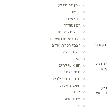
אימון תת המודע
בריאות
דימוי עצמי
דמיון מודרך
הישגים לימודיים
הצבת יעדים והשגתם
 קטנים!
הצבת מטרות ויעדים
השגת משרה
זוגיות
 תוכנה
חזון אישי לחיים
ימות.
חינוך פיננסי
חינוך פיננסי לילדים
חשיבה חיובית
ים,
ילדים
גם ממשיך
יצירת שפע
כסף