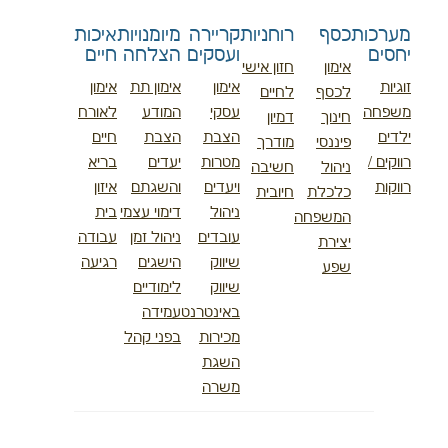
מערכות
כסף
רוחניות
קריירה
מיומנויות
איכות
יחסים
ועסקים
הצלחה
חיים
אימון
חזון אישי
זוגיות
אימון
אימון תת
אימון
לכסף
לחיים
משפחה
עסקי
המודע
לאורח
חינוך
דמיון
ילדים
הצבת
הצבת
חיים
פיננסי
מודרך
רווקים /
מטרות
יעדים
בריא
ניהול
חשיבה
רווקות
ויעדים
והשגתם
איזון
כלכלת
חיובית
ניהול
דימוי עצמי
בית
המשפחה
עובדים
ניהול זמן
עבודה
יצירת
שיווק
הישגים
רגיעה
שפע
שיווק
לימודיים
באינטרנט
עמידה
מכירות
בפני קהל
השגת
משרה