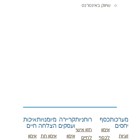
שיווק באינטרנט
מערכות
כסף
רוחניות
קריירה
מיומנויות
איכות
יחסים
ועסקים
הצלחה
חיים
אימון
חזון אישי
זוגיות
אימון
אימון תת
אימון
לכסף
לחיים