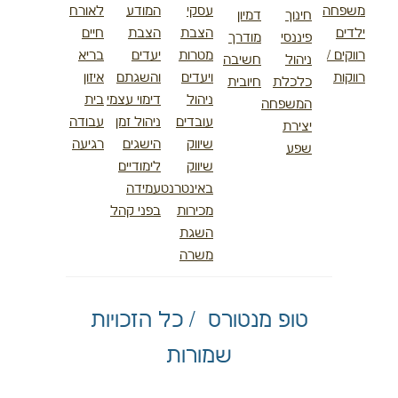
משפחה
עסקי
המודע
לאורח
חינוך
דמיון
ילדים
הצבת
הצבת
חיים
פיננסי
מודרך
רווקים /
מטרות
יעדים
בריא
ניהול
חשיבה
רווקות
ויעדים
והשגתם
איזון
כלכלת
חיובית
ניהול
דימוי עצמי
בית
המשפחה
עובדים
ניהול זמן
עבודה
יצירת
שיווק
הישגים
רגיעה
שפע
שיווק
לימודיים
באינטרנט
עמידה
מכירות
בפני קהל
השגת
משרה
טופ מנטורס / כל הזכויות
שמורות