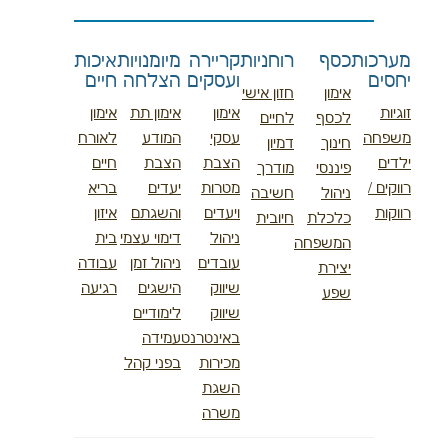
מערכות
כסף
רוחניות
קריירה
מיומנויות
איכות
יחסים
ועסקים
הצלחה
חיים
אימון
חזון אישי
זוגיות
אימון
אימון תת
אימון
לכסף
לחיים
משפחה
עסקי
המודע
לאורח
חינוך
דמיון
ילדים
הצבת
הצבת
חיים
פיננסי
מודרך
רווקים /
מטרות
יעדים
בריא
ניהול
חשיבה
רווקות
ויעדים
והשגתם
איזון
כלכלת
חיובית
ניהול
דימוי עצמי
בית
המשפחה
עובדים
ניהול זמן
עבודה
יצירת
שיווק
הישגים
רגיעה
שפע
שיווק
לימודיים
באינטרנט
עמידה
מכירות
בפני קהל
השגת
משרה