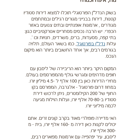
מה, איפה וכמה?
בשוק הנדל"ן הפורטוגלי תוכלו למצוא דירות סטודיו
קטנות, דירות בבנייני מגורים רגילים ובמתחמים
מגודרים , ארמונות אופנתיים ובתים צנועים באזור
הכפרי. יש הרבה נכסים מסחריים אטרקטיביים כגון:
בתי קפה, מסעדות, ברים, משרדים, חנויות וכו '.
עלות
נדל"ן בפורטוגל
, כמו בשאר העולם, תלויה
בגורמים רבים, אך אחד החשובים ביותר הוא מיקום
הנכס.
המקום היקר ביותר הוא הריביירה של ליסבון עם
חופים מדהימים ומגרשי גולף מהמפורסמים בעולם.
מחירי הדירות כאן בין 100 אלף ל -4.5 מיליון יורו.
במחוז דרום פורטוגל - אלגרבה, המפורסם בקו
החוף של 200 הקילומטרים, ניתן לרכוש דירת
סטודיו ב-70-80 אלף יורו, ועלות הוילות מגיעה
לכמה מיליוני יורו.
האי מדיירה פופולרי מאוד בקרב קונים זרים. אתם
יכולים לקנות כאן דירה מ -160 אלף יורו, בית - מ
-300 אלף יורו.
ליסבון, עיר יפהפייה עם ארמונות מפוארים רבים,