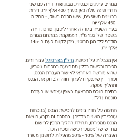
מנזרים עתיקים וכנסיות, מבוקשות. דירה עם שני
חדרי שינה עולה כאן בערך 400 אלף יורו. דירות
בבניינים משופצים, שיש הרבה בשוק, - החל מ
-450 אלף יורו.
בעיר השנייה בגודלה אחרי ליסבון, פורטו, דירה
בשטח של 133 מ"ר, הממוקמת במתחם מגורים
מודרני ליד הגן הבוטני, ניתן לקנות כעת ב -145
אלף יורו.
אין מגבלות על רכישת
נדל"ן בפורטוגל
עבור זרים.
מכירת ורכישת נדל"ן מתבצעת בנוכחות נוטריון,
שהוא מורשה האחראי לאישור העברת הנכס,
ועורך דין שתפקידו לערוך חוזה ולבדוק את הנכס
ותהליך עסקה.
בחירת הנכס מתבצעת באופן עצמאי או בעזרת
סוכנות נדל"ן.
חתימה על חוזה ביניים לרכישת הנכס (בנוכחות
עורכי דין משני הצדדים). בהסכם זה נקבע הוצאת
הנכס ממכירתו, תחילת ההליך המכין לרישום
מחדש של מסמכי רכישה ומכירה וכו'.
העברה של 10% - 30% מהעלות לחשבון משרד