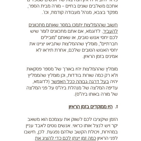
כדאי להביא לראיון המלצות של אנשים שמכירים
אתכם משלבים שונים בחיים – מורה מבית הספר,
מפקד בצבא, מנהל מעבודה קודמת, וכו'.
חשוב שההמלצות יתמכו במסר שאתם מתכוונים
להעביר
. לדוגמא, אם אתם מתכוונים לומר שיש
לכם יחסי אנוש טובים, או שאתם "מובילים
חברתיים", מומלץ שההמלצות שתביאו יציינו את
יחסי האנוש הטובים שלכם, אחרת תיראו לא
אמינים בזמן הראיון.
מומלץ שההמלצות יהיו באורך של מספר פסקאות
ולא רק כמה שורות בודדות, וכן מומלץ שהממליץ
יהיה
בעל דרגה גבוהה ככל האפשר
(לדוגמא,
עדיפה המלצה של מנהלת ביה"ס על פני המלצה
של מורה באותו ביה"ס).
ז.
היו ממוקדים בזמן הראיון
הזמן שיקציבו לכם לשווק את עצמכם הוא משאב
יקר ויש לנצל אותו כראוי. אנשים נוטים לאבד עניין
במהירות, ויכולת הקשב שלהם נפגעת. לכן, חישבו
לפני הראיון
כמה זמן יינתן לכם כדי להציג את