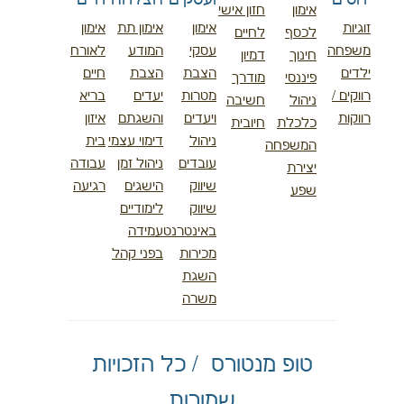
אימון
חזון אישי
זוגיות
אימון
אימון תת
אימון
לכסף
לחיים
משפחה
עסקי
המודע
לאורח
חינוך
דמיון
ילדים
הצבת
הצבת
חיים
פיננסי
מודרך
רווקים /
מטרות
יעדים
בריא
ניהול
חשיבה
רווקות
ויעדים
והשגתם
איזון
כלכלת
חיובית
ניהול
דימוי עצמי
בית
המשפחה
עובדים
ניהול זמן
עבודה
יצירת
שיווק
הישגים
רגיעה
שפע
שיווק
לימודיים
באינטרנט
עמידה
מכירות
בפני קהל
השגת
משרה
טופ מנטורס / כל הזכויות
שמורות