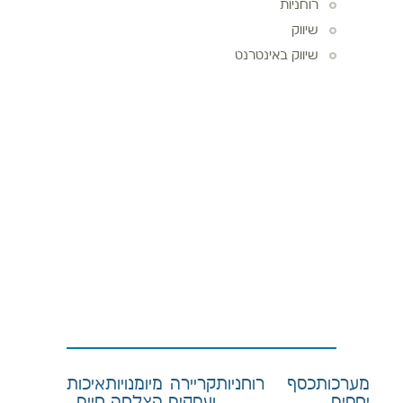
רוחניות
שיווק
שיווק באינטרנט
מערכות
כסף
רוחניות
קריירה
מיומנויות
איכות
יחסים
ועסקים
הצלחה
חיים