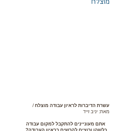
מוצלח
כסף
רוחניות
עסקים
מיומנויות הצלחה
איכות חיים
בריאות
צור קשר
עשרת הדיברות לראיון עבודה מוצלח
/
מאת: יניב זייד
אתם מעוניינים להתקבל למקום עבודה
כלשהו ורוצים להרשים בראיון העבודה?