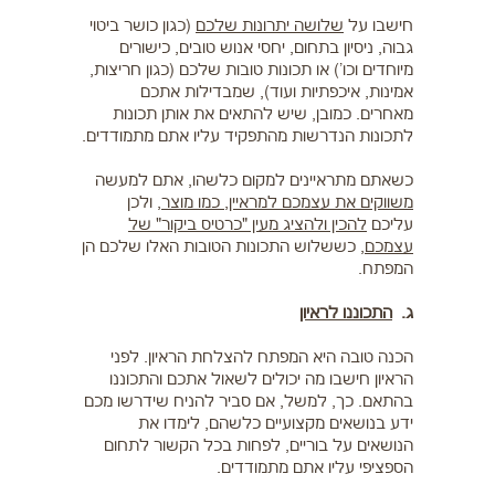
חישבו על
שלושה יתרונות שלכם
(כגון כושר ביטוי
גבוה, ניסיון בתחום, יחסי אנוש טובים, כישורים
מיוחדים וכו') או תכונות טובות שלכם (כגון חריצות,
אמינות, איכפתיות ועוד), שמבדילות אתכם
מאחרים. כמובן, שיש להתאים את אותן תכונות
לתכונות הנדרשות מהתפקיד עליו אתם מתמודדים.
כשאתם מתראיינים למקום כלשהו, אתם למעשה
משווקים את עצמכם למראיין, כמו מוצר
, ולכן
עליכם
להכין ולהציג מעין "כרטיס ביקור" של
עצמכם
, כששלוש התכונות הטובות האלו שלכם הן
המפתח.
ג.
התכוננו לראיון
הכנה טובה היא המפתח להצלחת הראיון. לפני
הראיון חישבו מה יכולים לשאול אתכם והתכוננו
בהתאם. כך, למשל, אם סביר להניח שידרשו מכם
ידע בנושאים מקצועיים כלשהם, לימדו את
הנושאים על בוריים, לפחות בכל הקשור לתחום
הספציפי עליו אתם מתמודדים.