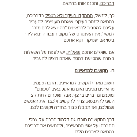
דבריכם
, ותכננו אותו בהתאם.
כך, למשל,
התמקדו בעיקר ולא בטפל
בדבריכם,
בהתאם למסר העיקרי שאתם מעוניינים להעביר.
עליכם להסביר למראיינים "מה יוצא להם מזה" –
למשל, איך האינטרס של מקום העבודה יבוא לידי
ביטוי אם יעסיקו דווקא אתכם.
אם שואלים אתכם
שאלות
, יש לענות על השאלות
בצורה שמסייעת למסר שאתם רוצים להעביר.
ח.
הקשיבו למראיינים
חשוב מאד
להקשיב למראיינים
. הרבה פעמים
מרואיינים מכינים נאום מראש, באים "טעונים"
ומוכנים ומדברים ברצף, אבל שוכחים לתת לצד
השני להתבטא. צריך להקשיב ולכבד את האנשים
שמולכם, ואז תקבלו כבוד בחזרה ויקשיבו לכם.
דרך ההקשבה תוכלו גם ללמוד הרבה על צרכי
החברה ועל אופי המראיינים, ולהתאים את דבריכם
בהתאם לצרכים הללו.